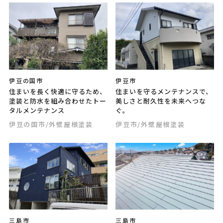
伊豆の国市
伊豆市
住まいを長く快適に守るため、
住まいを守るメンテナンスで、
塗装と防水を組み合わせたトー
美しさと耐久性を未来へつな
タルメンテナンス
ぐ。
伊豆の国市
/外壁屋根塗装
伊豆市
/外壁屋根塗装
三島市
三島市