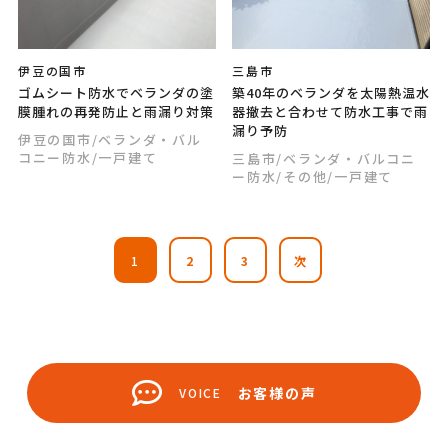
伊豆の国市
三島市
ゴムシート防水でベランダの塗
築40年のベランダを太陽熱温水
膜腫れの再発防止と雨漏り対策
器撤去と合わせて防水工事で雨
漏り予防
伊豆の国市
/ベランダ・バル
コニー防水
/一戸建て
三島市
/ベランダ・バルコニ
ー防水
/その他
/一戸建て
1
2
3
次
お客様の声
VOICE