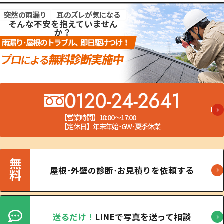
突然の雨漏り
瓦のズレが気になる
そんな不安
を抱えていません
か？
0120-24-2641
【営業時間】10:00～17:00
【定休日】年末年始･GW･夏季休業
屋根･外壁の診断･お見積りを依頼する
送るだけ！
LINEで写真を送って相談