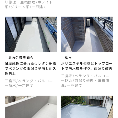
り修理・屋根修理
/ホワイト
系
/グリーン系
/一戸建て
三島市佐野見晴台
三島市
耐摩耗性に優れたウレタン樹脂
ポリエステル樹脂とトップコー
でベランダの雨漏り予防と耐久
トで防水層を作り、雨漏り改善
性向上
三島市
/ベランダ・バルコニ
ー防水
/雨漏り修理・屋根修
三島市
/ベランダ・バルコニ
理
/一戸建て
ー防水
/一戸建て