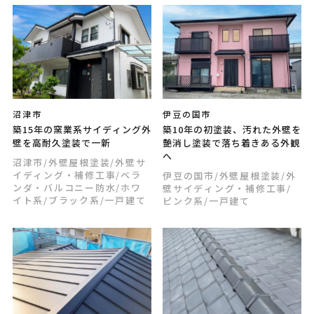
沼津市
伊豆の国市
築15年の窯業系サイディング外
築10年の初塗装、汚れた外壁を
壁を高耐久塗装で一新
艶消し塗装で落ち着きある外観
へ
沼津市
/外壁屋根塗装
/外壁サ
イディング・補修工事
/ベラ
伊豆の国市
/外壁屋根塗装
/外
ンダ・バルコニー防水
/ホワ
壁サイディング・補修工事
/
イト系
/ブラック系
/一戸建て
ピンク系
/一戸建て