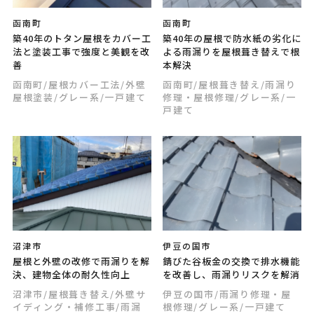
函南町
函南町
築40年のトタン屋根をカバー工
築40年の屋根で防水紙の劣化に
法と塗装工事で強度と美観を改
よる雨漏りを屋根葺き替えで根
善
本解決
函南町
/屋根カバー工法
/外壁
函南町
/屋根葺き替え
/雨漏り
屋根塗装
/グレー系
/一戸建て
修理・屋根修理
/グレー系
/一
戸建て
沼津市
伊豆の国市
屋根と外壁の改修で雨漏りを解
錆びた谷板金の交換で排水機能
決、建物全体の耐久性向上
を改善し、雨漏りリスクを解消
沼津市
/屋根葺き替え
/外壁サ
伊豆の国市
/雨漏り修理・屋
イディング・補修工事
/雨漏
根修理
/グレー系
/一戸建て