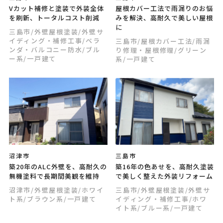
Vカット補修と塗装で外装全体
屋根カバー工法で雨漏りのお悩
を刷新、トータルコスト削減
みを解決、高耐久で美しい屋根
に
三島市
/外壁屋根塗装
/外壁サ
イディング・補修工事
/ベラ
三島市
/屋根カバー工法
/雨漏
ンダ・バルコニー防水
/ブル
り修理・屋根修理
/グリーン
ー系
/一戸建て
系
/一戸建て
沼津市
三島市
築20年のALC外壁を、高耐久の
築16年の色あせを、高耐久塗装
無機塗料で長期間美観を維持
で美しく整えた外装リフォーム
沼津市
/外壁屋根塗装
/ホワイ
三島市
/外壁屋根塗装
/外壁サ
ト系
/ブラウン系
/一戸建て
イディング・補修工事
/ホワ
イト系
/ブルー系
/一戸建て