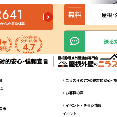
2641
屋根･
始･GW･夏季休業
送る
績
ニラスイの7つの絶対的安心･信
ぶ
お客様の声
イベント・チラシ情報
国市
イベント