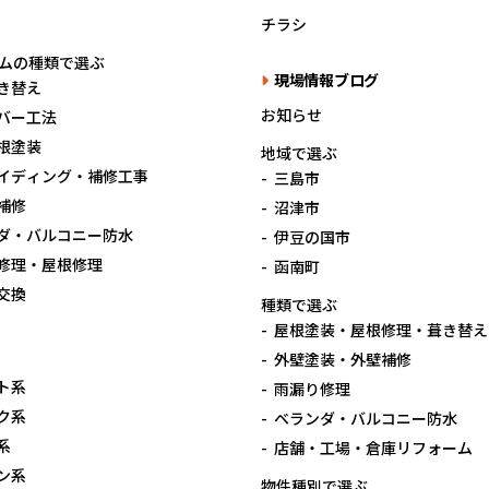
チラシ
ムの種類で選ぶ
現場情報ブログ
き替え
お知らせ
バー工法
根塗装
地域で選ぶ
イディング・補修工事
三島市
補修
沼津市
ダ・バルコニー防水
伊豆の国市
修理・屋根修理
函南町
交換
種類で選ぶ
屋根塗装・屋根修理・葺き替え
外壁塗装・外壁補修
ト系
雨漏り修理
ク系
ベランダ・バルコニー防水
系
店舗・工場・倉庫リフォーム
ン系
物件種別で選ぶ