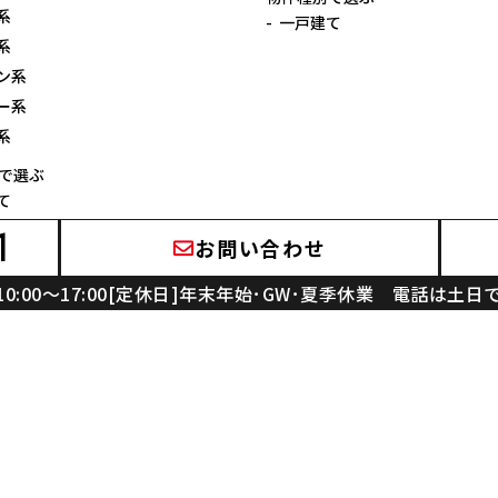
系
一戸建て
系
ン系
ー系
系
で選ぶ
て
工場・倉庫、オフィス・事務所
1
お問い合わせ
10:00～17:00[定休日]年末年始･GW･夏季休業
電話は土日
屋根外壁のニラスイ
ニラスイホーム