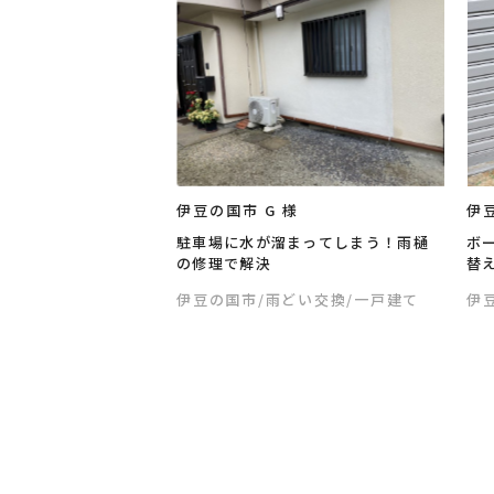
伊豆の国市 G 様
伊豆
駐車場に水が溜まってしまう！雨樋
ボ
の修理で解決
替
伊豆の国市
/雨どい交換
/一戸建て
伊