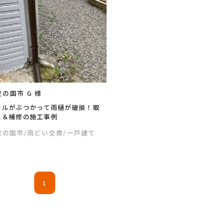
の国市 G 様
ールがぶつかって雨樋が破損！取
え＆補修の施工事例
豆の国市
/雨どい交換
/一戸建て
1