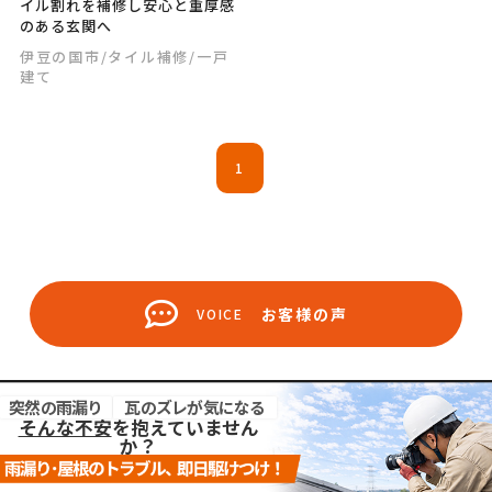
イル割れを補修し安心と重厚感
のある玄関へ
伊豆の国市
/タイル補修
/一戸
建て
1
お客様の声
VOICE
突然の雨漏り
瓦のズレが気になる
そんな不安
を抱えていません
か？