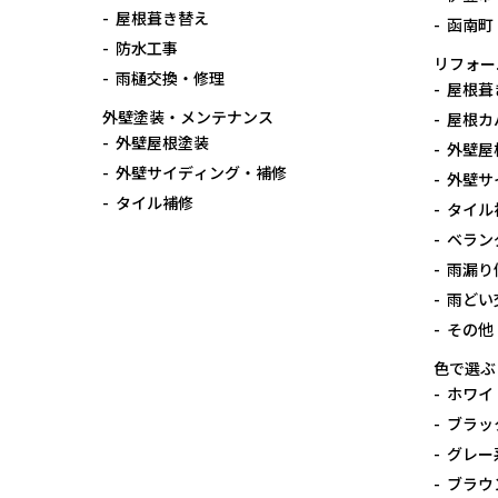
屋根葺き替え
函南町
防水工事
リフォー
雨樋交換・修理
屋根葺
外壁塗装・メンテナンス
屋根カ
外壁屋根塗装
外壁屋
外壁サイディング・補修
外壁サ
タイル補修
タイル
ベラン
雨漏り
雨どい
その他
色で選ぶ
ホワイ
ブラッ
グレー
ブラウ