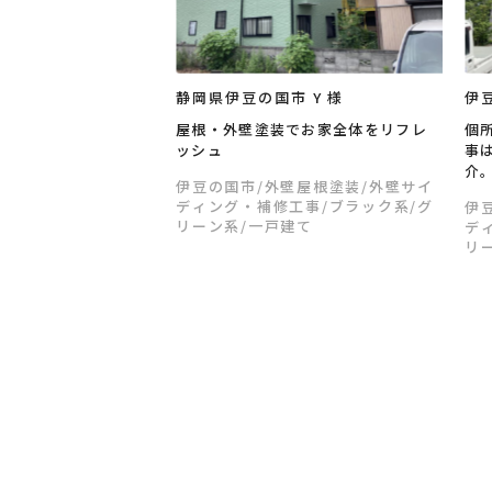
静岡県伊豆の国市 Y 様
伊豆
屋根・外壁塗装でお家全体をリフレ
個
ッシュ
事
介
伊豆の国市
/外壁屋根塗装
/外壁サイ
ディング・補修工事
/ブラック系
/グ
伊
リーン系
/一戸建て
デ
リ