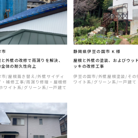
津市
静岡県伊豆の国市 K 様
根と外壁の改修で雨漏りを解決、
屋根と外壁の塗装、およびウッ
物全体の耐久性向上
ッキの改修工事
津市
/屋根葺き替え
/外壁サイディ
伊豆の国市
/外壁屋根塗装
/その
グ・補修工事
/雨漏り修理・屋根修
ワイト系
/グリーン系
/一戸建て
/ホワイト系
/グリーン系
/一戸建て