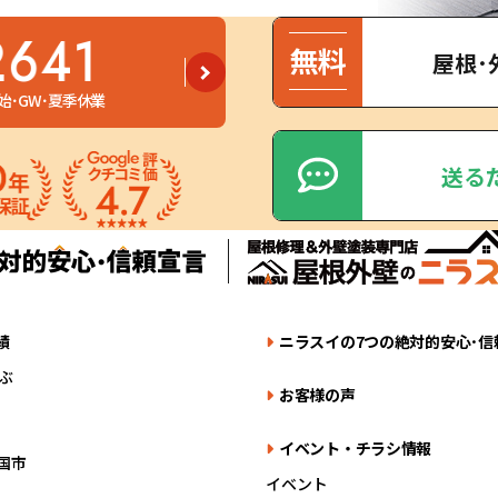
2641
屋根･
始･GW･夏季休業
送る
績
ニラスイの7つの絶対的安心･信
ぶ
お客様の声
イベント・チラシ情報
国市
イベント