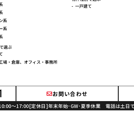
系
一戸建て
系
ン系
ー系
系
で選ぶ
て
工場・倉庫、オフィス・事務所
1
お問い合わせ
10:00～17:00[定休日]年末年始･GW･夏季休業
電話は土日
屋根外壁のニラスイ
ニラスイホーム