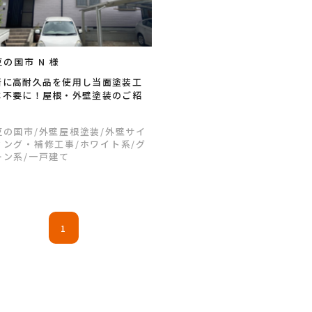
の国市 N 様
所に高耐久品を使用し当面塗装工
は不要に！屋根・外壁塗装のご紹
。
豆の国市
/外壁屋根塗装
/外壁サイ
ィング・補修工事
/ホワイト系
/グ
ーン系
/一戸建て
1