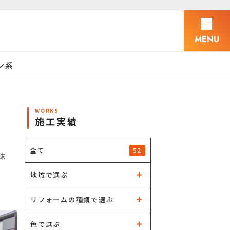
MENU
ン系
WORKS
施工実績
52
全て
味
地域で選ぶ
リフォームの種類で選ぶ
色で選ぶ