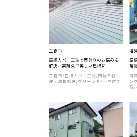
三島市
沼
屋根カバー工法で雨漏りのお悩みを
屋
解決、高耐久で美しい屋根に
建
三島市
/屋根カバー工法
/雨漏り修
沼
理・屋根修理
/グリーン系
/一戸建て
ン
理