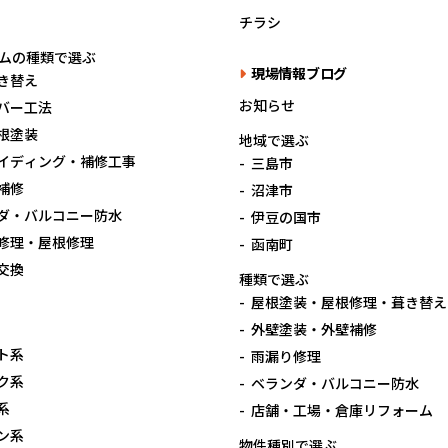
チラシ
ムの種類で選ぶ
現場情報ブログ
き替え
お知らせ
バー工法
根塗装
地域で選ぶ
イディング・補修工事
三島市
補修
沼津市
ダ・バルコニー防水
伊豆の国市
修理・屋根修理
函南町
交換
種類で選ぶ
屋根塗装・屋根修理・葺き替え
外壁塗装・外壁補修
ト系
雨漏り修理
ク系
ベランダ・バルコニー防水
系
店舗・工場・倉庫リフォーム
ン系
物件種別で選ぶ