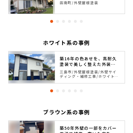
の高い塗装工事
函南町
外壁屋根塗装
ホワイト系の事例
築16年の色あせを、高耐久
塗装で美しく整えた外装リ
フォーム
三島市
外壁屋根塗装
外壁サイ
戸
ディング・補修工事
ホワイト
系
ブルー系
一戸建て
ブラウン系の事例
築50年外壁の一部をカバー