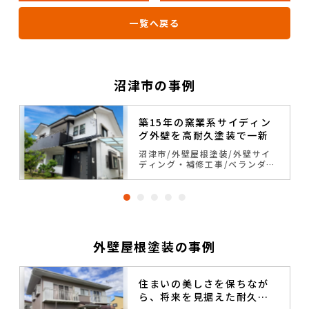
一覧へ戻る
沼津市の事例
築15年の窯業系サイディン
グ外壁を高耐久塗装で一新
修
沼津市
外壁屋根塗装
外壁サイ
ディング・補修工事
ベランダ・
バルコニー防水
ホワイト系
ブ
ラック系
一戸建て
外壁屋根塗装の事例
住まいの美しさを保ちなが
ら、将来を見据えた耐久性