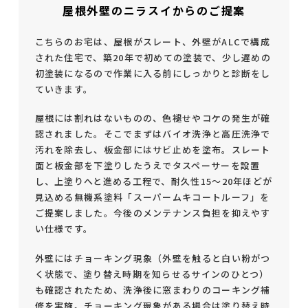
屋根外壁のニラスイからのご提案
こちらのお宅は、屋根がスレート、外壁がALCで構成
された住宅で、築20年で初めての塗装で、少し遅めの
初塗装になるので作業に入る前にしっかりと診断をし
ていきます。
屋根には割れはないものの、色褪せやコケの発生が確
認されました。そこでまずはバイオ洗浄と高圧洗浄で
汚れを除去し、板金部にはサビ止めを塗布。スレート
面と板金部を下塗りしたうえでタスペーサーを設置
し、上塗りへと進める工程で、耐久性15～20年ほどが
見込める無機系塗料「スーパームキコートルーフ」を
ご提案しました。今後のメンテナンス負担を抑えやす
い仕様です。
外壁にはチョーキング現象（外壁を触ると白い粉がつ
く状態で、塗り替え時期を知らせるサインのひとつ）
も確認されたため、洗浄後に窓まわりのコーキング補
修を実施。チョーキング現象がある場合は塗り替え時