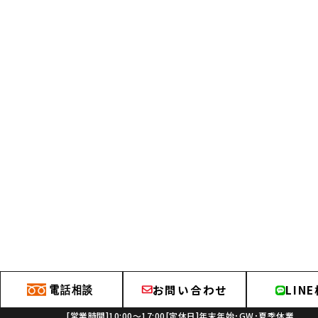
電話相談
お問い合わせ
LIN
[営業時間]10:00～17:00[定休日]年末年始･GW･夏季休業