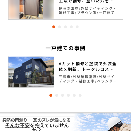
工法で補修、空いた穴を解
消して耐久性を回復
修
伊豆の国市
外壁サイディング・
補修工事
ブラウン系
一戸建て
一戸建ての事例
Vカット補修と塗装で外装全
体を刷新、トータルコスト
削減
三島市
外壁屋根塗装
外壁サイ
ディング・補修工事
ベランダ・
バルコニー防水
ブルー系
一戸
建て
突然の雨漏り
瓦のズレが気になる
そんな不安
を抱えていません
か？