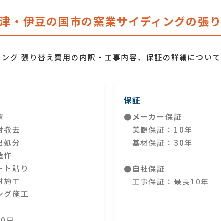
津・伊豆の国市の窯業サイディングの張
ィング 張り替え費用の内訳・工事内容、保証の詳細につい
保証
置
●メーカー保証
材撤去
美観保証：10年
出処分
基材保証：30年
造作
ート貼り
●自社保証
材施工
工事保証：最長10年
ング施工
20日