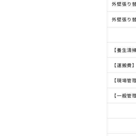
外壁張り
外壁張り
【養生清
【運搬費
【現場管
【一般管