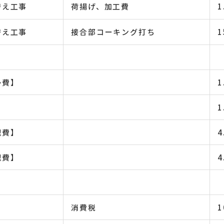
替え工事
荷揚げ、加工費
1
替え工事
接合部コーキング打ち
1
掃費】
1
】
1
理費】
4
理費】
4
消費税
1