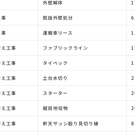
外壁解体
1
工事
既設外壁処分
6
工事
運搬車リース
1
替え工事
ファブリックライン
1
替え工事
タイベック
1
替え工事
土台水切り
2
替え工事
スターター
2
替え工事
縦目地役物
2
替え工事
軒天サッシ廻り見切り縁
8