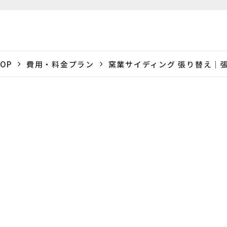
OP
費用・料金プラン
窯業サイディング 張り替え｜
自社保証
最長
10
年
証