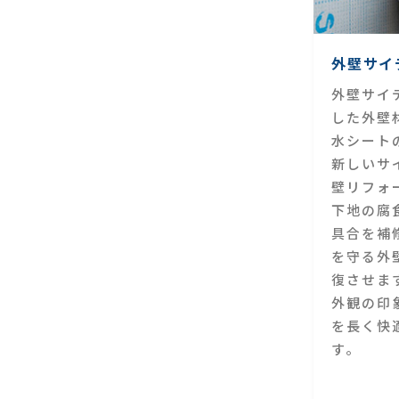
外壁サイ
外壁サイ
した外壁
水シート
新しいサ
壁リフォ
下地の腐
具合を補
を守る外
復させま
外観の印
を長く快
す。