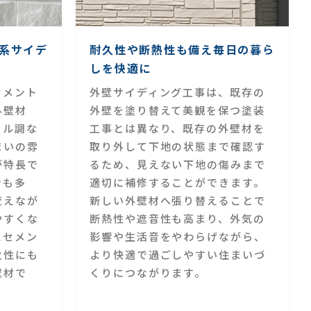
系サイデ
耐久性や断熱性も備え毎日の暮ら
しを快適に
セメント
外壁サイディング工事は、既存の
外壁材
外壁を塗り替えて美観を保つ塗装
イル調な
工事とは異なり、既存の外壁材を
まいの雰
取り外して下地の状態まで確認す
が特長で
るため、見えない下地の傷みまで
ンも多
適切に補修することができます。
変えなが
新しい外壁材へ張り替えることで
やすくな
断熱性や遮音性も高まり、外気の
にセメン
影響や生活音をやわらげながら、
火性にも
より快適で過ごしやすい住まいづ
壁材で
くりにつながります。