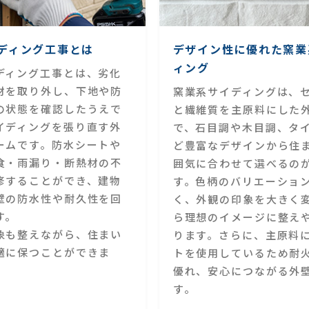
ディング工事とは
デザイン性に優れた窯業
ィング
ディング工事とは、劣化
材を取り外し、下地や防
窯業系サイディングは、
の状態を確認したうえで
と繊維質を主原料にした
イディングを張り直す外
で、石目調や木目調、タ
ームです。防水シートや
ど豊富なデザインから住
食・雨漏り・断熱材の不
囲気に合わせて選べるの
修することができ、建物
す。色柄のバリエーショ
壁の防水性や耐久性を回
く、外観の印象を大きく
す。
ら理想のイメージに整え
象も整えながら、住まい
ります。さらに、主原料
適に保つことができま
トを使用しているため耐
優れ、安心につながる外
す。