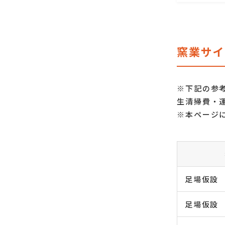
窯業サイ
※下記の参
生清掃費・
※本ページ
足場仮設
足場仮設