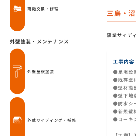
雨樋交換・修理
三島・沼
窯業サイデ
外壁塗装・メンテナンス
工事内容
外壁屋根塗装
●足場設
●既存壁
●壁材搬
●壁下地
●防水シ
●新規壁
●コーキ
外壁サイディング・補修
【工期】