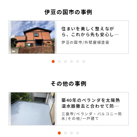
伊豆の国市の事例
住まいを美しく整えなが
ら、これから先も安心して
暮らせる住環境へ
伊豆の国市
外壁屋根塗装
修
その他の事例
築40年のベランダを太陽熱
温水器撤去と合わせて防水
工事で雨漏り予防
イ
三島市
ベランダ・バルコニー防
水
その他
一戸建て