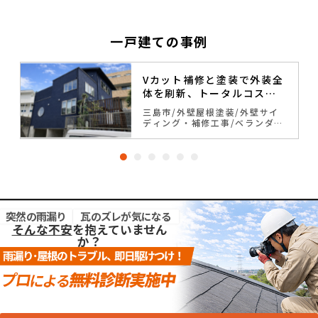
一戸建ての事例
Vカット補修と塗装で外装全
体を刷新、トータルコスト
削減
三島市
外壁屋根塗装
外壁サイ
ク
ディング・補修工事
ベランダ・
バルコニー防水
ブルー系
一戸
建て
突然の雨漏り
瓦のズレが気になる
そんな不安
を抱えていません
か？